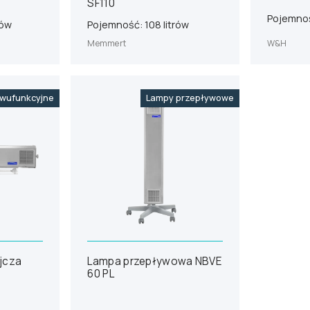
SF110
Pojemnoś
rów
Pojemność: 108 litrów
Memmert
W&H
wufunkcyjne
Lampy przepływowe
jcza
Lampa przepływowa NBVE
60 PL