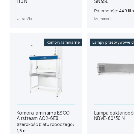
110 N
SN450
Pojemność: 449 lit
Ultra-Viol
Memmert
Komory laminarne
Lampy przepływowe d
Komora laminarna ESCO
Lampa bakteriobó
Airstream AC2-6E8
NBVE-60/30 N
Szerokość blatu roboczego:
1,8 m