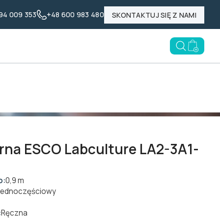
94 009 353
+48 600 983 480
SKONTAKTUJ SIĘ Z NAMI
Nasze marki
Poznaj LABID
Blog
Open searc
Go to e
rna ESCO Labculture LA2-3A1-
o:
0,9 m
Jednoczęściowy
:
Ręczna