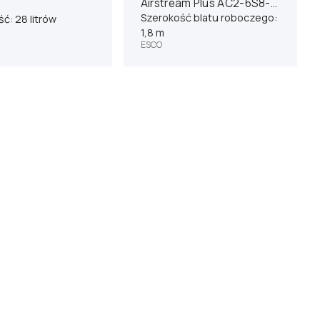
Airstream Plus AC2-6S8-
TU
Szerokość blatu roboczego:
ć: 28 litrów
1,8 m
ESCO