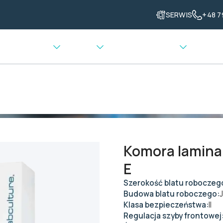
SERWIS
+48 7
enia grzewcze
Ważenie
Transport materiału
>
Komora laminarna ESCO Labculture LA2-3A1-E
Komora lamina
E
Szerokość blatu roboczeg
Budowa blatu roboczego:
Klasa bezpieczeństwa:
II
Regulacja szyby frontowej