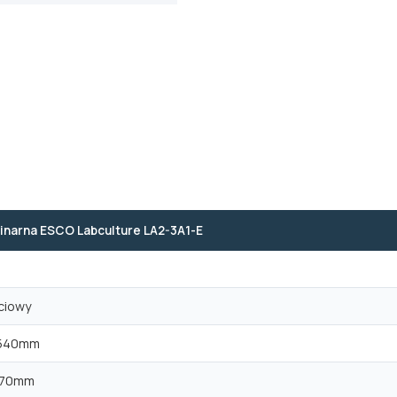
inarna ESCO Labculture LA2-3A1-E
ciowy
1540mm
670mm