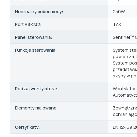
Nominalny pobór mocy:
250W
Port RS-232:
TAK
Panel sterowania:
Sentinel™ 
Funkcje sterowania:
System ster
powietrza; 
System posi
przedstawia
szyby w po
Rodzaj wentylatora:
Wentylator 
Automatyczn
Elementy malowane:
Zewnętrzne
ochraniają
Certyfikaty:
EN 12469:2