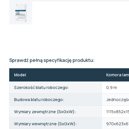
Sprawdź pełną specyfikację produktu:
Model
Komora lam
Szerokość blatu roboczego:
0,9 m
Budowa blatu roboczego:
Jednoczęś
Wymiary zewnętrzne (SxGxW):
1115x852x
Wymiary wewnętrzne (SxGxW):
970x623x