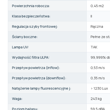
Powierzchnia robocza:
0,45 m2
Klasa bezpieczeństwa:
II
Regulacja szyby frontowej:
Ręczna
Ściany boczne:
Pełne ze st
Lampa UV:
TAK
Wydajność filtra ULPA:
99,999% dla
Przepływ powietrza (inflow):
0,53 m/s
Przepływ powietrza (downflow):
0,35 m/s
Natężenie lampy fluorescencyjne j:
> 1230 Lux
Waga:
243 kg
Poziom hałasu:
59,5 dBA