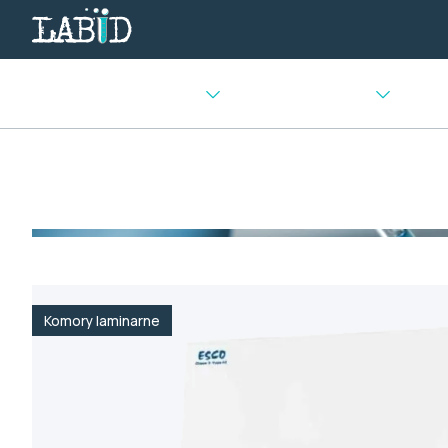
Urządzenia chłodnicze
Sprzęt laboratoryjny
Urządz
Strona główna
>
Sterylizacja i czystość
>
Komory laminarne
Komory laminarne