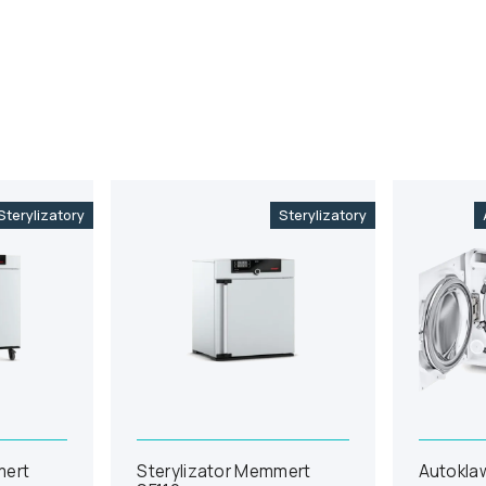
Sterylizatory
Sterylizatory
mert
Sterylizator Memmert
Autokla