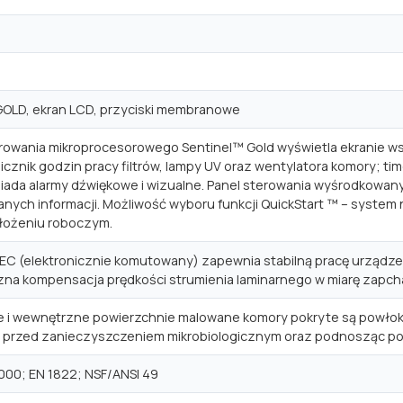
GOLD, ekran LCD, przyciski membranowe
owania mikroprocesorowego Sentinel™ Gold wyświetla ekranie wszys
licznik godzin pracy filtrów, lampy UV oraz wentylatora komory; t
ada alarmy dźwiękowe i wizualne. Panel sterowania wyśrodkowany 
nych informacji. Możliwość wyboru funkcji QuickStart ™ – system
łożeniu roboczym.
EC (elektronicznie komutowany) zapewnia stabilną pracę urządzen
a kompensacja prędkości strumienia laminarnego w miarę zapchan
 i wewnętrzne powierzchnie malowane komory pokryte są powłok
c przed zanieczyszczeniem mikrobiologicznym oraz podnosząc p
000; EN 1822; NSF/ANSI 49