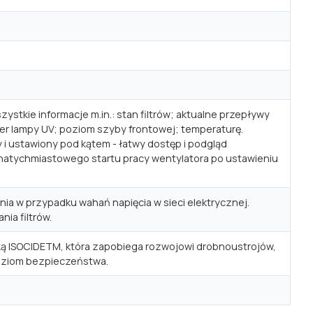
tkie informacje m.in.: stan filtrów; aktualne przepływy
imer lampy UV; poziom szyby frontowej; temperaturę.
i ustawiony pod kątem - łatwy dostęp i podgląd
 natychmiastowego startu pracy wentylatora po ustawieniu
ia w przypadku wahań napięcia w sieci elektrycznej.
ia filtrów.
ą ISOCIDETM, która zapobiega rozwojowi drobnoustrojów,
oziom bezpieczeństwa.