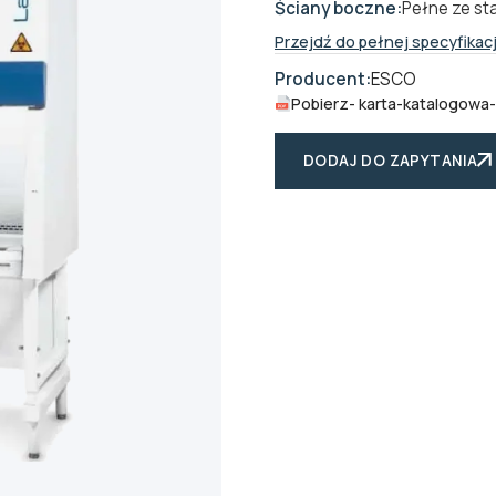
Ściany boczne:
Pełne ze sta
Przejdź do pełnej specyfikacj
Producent:
ESCO
Pobierz
- karta-katalogowa
DODAJ DO ZAPYTANIA