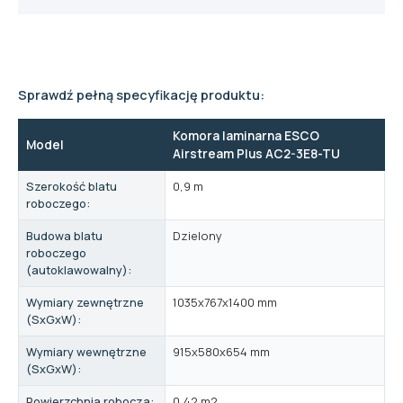
Sprawdź pełną specyfikację produktu:
Komora laminarna ESCO
Model
Airstream Plus AC2-3E8-TU
Szerokość blatu
0,9 m
roboczego:
Budowa blatu
Dzielony
roboczego
(autoklawowalny):
Wymiary zewnętrzne
1035x767x1400 mm
(SxGxW):
Wymiary wewnętrzne
915x580x654 mm
(SxGxW):
Powierzchnia robocza:
0,42 m2