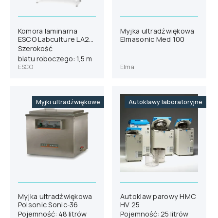
Komora laminarna
Myjka ultradźwiękowa
ESCO Labculture LA2-
Elmasonic Med 100
5A1-E
Szerokość
blatu roboczego: 1,5 m
ESCO
Elma
Myjki ultradźwiękowe
Autoklawy laboratoryjne
Myjka ultradźwiękowa
Autoklaw parowy HMC
Polsonic Sonic-36
HV 25
Pojemność: 48 litrów
Pojemność: 25 litrów