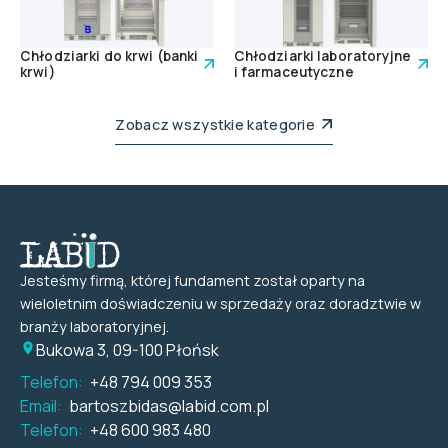
Chłodziarki do krwi (banki
Chłodziarki laboratoryjne
krwi)
i farmaceutyczne
Zobacz wszystkie kategorie
Jesteśmy firmą, której fundament został oparty na
wieloletnim doświadczeniu w sprzedaży oraz doradztwie w
branży laboratoryjnej.
Bukowa 3, 09-100 Płońsk
Telefon:
+48 794 009 353
Email:
bartoszbidas@labid.com.pl
Telefon:
+48 600 983 480