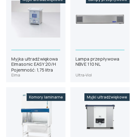
Myjka ultradźwiękowa
Lampa przepływowa
Elmasonic EASY 20/H
NBVE 110 NL
Pojemność: 1,75 litra
Elma
Ultra-Viol
Komory laminarne
Myjki ultradźwiękowe