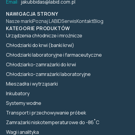
Email:
jakubbidas@labid.com.pl
NAWIGACJA STRONY
Nasze marki
Poznaj LABID
Serwis
Kontakt
Blog
KATEGORIE PRODUKTÓW
Urządzenia chłodnicze i mroźnicze
Chłodziarki do krwi (banki krwi)
Chłodziarki laboratoryjne i farmaceutyczne
Chłodziarko-zamrażarki do krwi
Chłodziarko-zamrażarki laboratoryjne
Mieszadła i wytrząsarki
Inkubatory
Systemy wodne
Transport i przechowywanie próbek
Zamrażarki niskotemperaturowe do -86˚C
Wagi i analityka