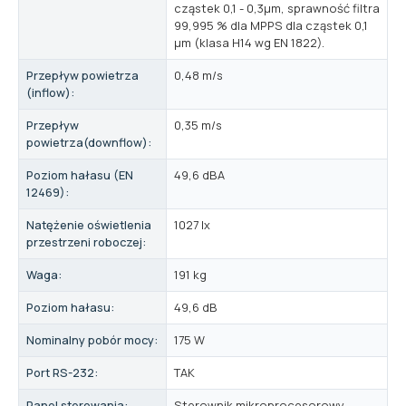
cząstek 0,1 - 0,3μm, sprawność filtra
99,995 % dla MPPS dla cząstek 0,1
μm (klasa H14 wg EN 1822).
Przepływ powietrza
0,48 m/s
(inflow):
Przepływ
0,35 m/s
powietrza(downflow):
Poziom hałasu (EN
49,6 dBA
12469):
Natężenie oświetlenia
1027 lx
przestrzeni roboczej:
Waga:
191 kg
Poziom hałasu:
49,6 dB
Nominalny pobór mocy:
175 W
Port RS-232:
TAK
Panel sterowania:
Sterownik mikroprocesorowy