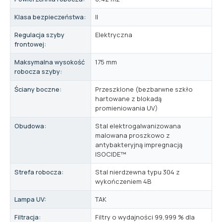
Klasa bezpieczeństwa:
II
Regulacja szyby
Elektryczna
frontowej:
Maksymalna wysokość
175 mm
robocza szyby:
Ściany boczne:
Przeszklone (bezbarwne szkło
hartowane z blokadą
promieniowania UV)
Obudowa:
Stal elektrogalwanizowana
malowana proszkowo z
antybakteryjną impregnacją
ISOCIDE™
Strefa robocza:
Stal nierdzewna typu 304 z
wykończeniem 4B
Lampa UV:
TAK
Filtracja:
Filtry o wydajności 99,999 % dla