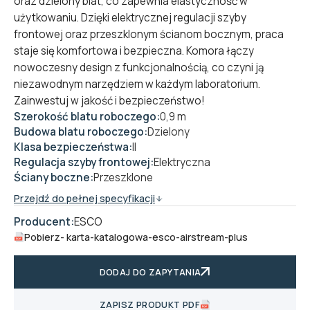
oraz dzielony blat, co zapewnia elastyczność w
użytkowaniu. Dzięki elektrycznej regulacji szyby
frontowej oraz przeszklonym ścianom bocznym, praca
staje się komfortowa i bezpieczna. Komora łączy
nowoczesny design z funkcjonalnością, co czyni ją
niezawodnym narzędziem w każdym laboratorium.
Zainwestuj w jakość i bezpieczeństwo!
Szerokość blatu roboczego:
0,9 m
Budowa blatu roboczego:
Dzielony
Klasa bezpieczeństwa:
II
Regulacja szyby frontowej:
Elektryczna
Ściany boczne:
Przeszklone
Przejdź do pełnej specyfikacji
Producent:
ESCO
Pobierz
- karta-katalogowa-esco-airstream-plus
DODAJ DO ZAPYTANIA
ZAPISZ PRODUKT PDF