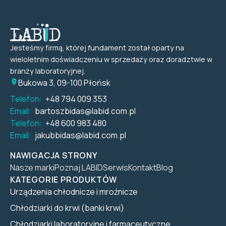
Jesteśmy firmą, której fundament został oparty na
wieloletnim doświadczeniu w sprzedaży oraz doradztwie w
branży laboratoryjnej.
Bukowa 3, 09-100 Płońsk
Telefon:
+48 794 009 353
Email:
bartoszbidas@labid.com.pl
Telefon:
+48 600 983 480
Email:
jakubbidas@labid.com.pl
NAWIGACJA STRONY
Nasze marki
Poznaj LABID
Serwis
Kontakt
Blog
KATEGORIE PRODUKTÓW
Urządzenia chłodnicze i mroźnicze
Chłodziarki do krwi (banki krwi)
Chłodziarki laboratoryjne i farmaceutyczne