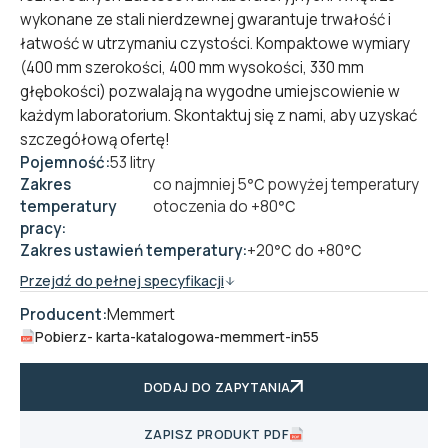
wykonane ze stali nierdzewnej gwarantuje trwałość i
łatwość w utrzymaniu czystości. Kompaktowe wymiary
(400 mm szerokości, 400 mm wysokości, 330 mm
głębokości) pozwalają na wygodne umiejscowienie w
każdym laboratorium. Skontaktuj się z nami, aby uzyskać
szczegółową ofertę!
Pojemność:
53 litry
Zakres
co najmniej 5℃ powyżej temperatury
temperatury
otoczenia do +80℃
pracy:
Zakres ustawień temperatury:
+20℃ do +80℃
Przejdź do pełnej specyfikacji
Producent:
Memmert
Pobierz
- karta-katalogowa-memmert-in55
DODAJ DO ZAPYTANIA
ZAPISZ PRODUKT PDF