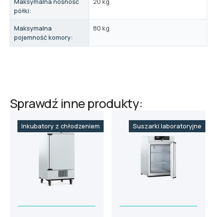
Maksymalna nośność
20 kg
półki:
Maksymalna
80 kg
pojemność komory:
Sprawdź inne produkty:
Inkubatory z chłodzeniem
Suszarki laboratoryjne