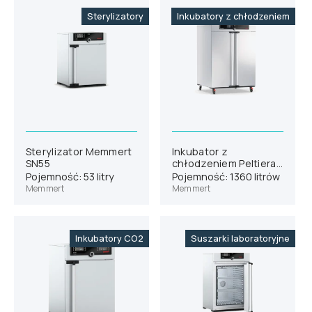
Sterylizatory
Inkubatory z chłodzeniem
Sterylizator Memmert
Inkubator z
SN55
chłodzeniem Peltiera
Memmert IPP1400eco
Pojemność: 53 litry
Pojemność: 1360 litrów
Memmert
Memmert
Inkubatory CO2
Suszarki laboratoryjne