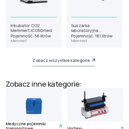
Inkubator CO2
Suszarka
Memmert ICO50med
laboratoryjna
Memmert UF160
Pojemność: 56 litrów
Pojemność: 161 litrów
Memmert
Memmert
Zobacz wszystkie kategorie
Zobacz inne kategorie:
Medyczne pojemniki
transportowe
Vortexy