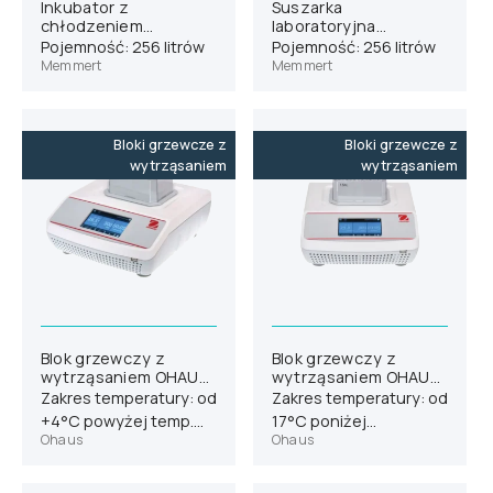
Inkubator z
Suszarka
chłodzeniem
laboratoryjna
Memmert ICP260
Memmert UN260
Pojemność: 256 litrów
Pojemność: 256 litrów
Memmert
Memmert
Bloki grzewcze z
Bloki grzewcze z
wytrząsaniem
wytrząsaniem
Blok grzewczy z
Blok grzewczy z
wytrząsaniem OHAUS
wytrząsaniem OHAUS
ISTHBLHTS
ISTHBLCTS
Zakres temperatury: od
Zakres temperatury: od
(30392005)
(30391998)
+4°C powyżej temp.
17°C poniżej
Ohaus
Ohaus
otoczenia do 100°C
temperatury otoczenia
do 100°C