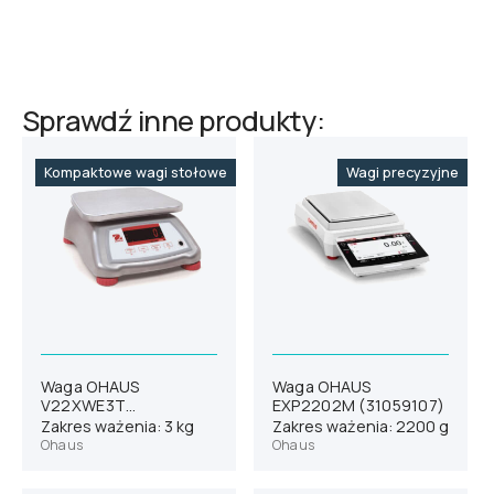
Sprawdź inne produkty:
Kompaktowe wagi stołowe
Wagi precyzyjne
Waga OHAUS
Waga OHAUS
V22XWE3T
EXP2202M (31059107)
(30072349)
Zakres ważenia: 3 kg
Zakres ważenia: 2200 g
Ohaus
Ohaus