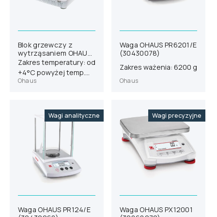
Blok grzewczy z
Waga OHAUS PR6201/E
wytrząsaniem OHAUS
(30430078)
ISTHBLHTS
Zakres temperatury: od
Zakres ważenia: 6200 g
(30392005)
+4°C powyżej temp.
Ohaus
Ohaus
otoczenia do 100°C
Wagi analityczne
Wagi precyzyjne
Waga OHAUS PR124/E
Waga OHAUS PX12001