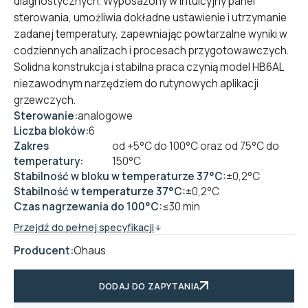
diagnostycznych. Wyposażony w intuicyjny panel
sterowania, umożliwia dokładne ustawienie i utrzymanie
zadanej temperatury, zapewniając powtarzalne wyniki w
codziennych analizach i procesach przygotowawczych.
Solidna konstrukcja i stabilna praca czynią model HB6AL
niezawodnym narzędziem do rutynowych aplikacji
grzewczych.
Sterowanie:
analogowe
Liczba bloków:
6
Zakres
od +5°C do 100°C oraz od 75°C do
temperatury:
150°C
Stabilność w bloku w temperaturze 37°C:
±0,2°C
Stabilność w temperaturze 37°C:
±0,2°C
Czas nagrzewania do 100°C:
≤30 min
Przejdź do pełnej specyfikacji
Producent:
Ohaus
DODAJ DO ZAPYTANIA