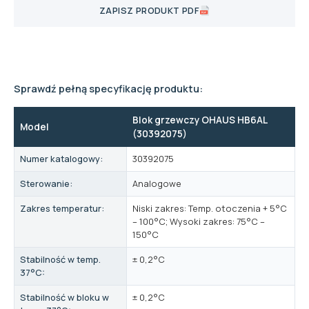
ZAPISZ PRODUKT PDF
Sprawdź pełną specyfikację produktu:
Blok grzewczy OHAUS HB6AL
Model
(30392075)
Numer katalogowy:
30392075
Sterowanie:
Analogowe
Zakres temperatur:
Niski zakres: Temp. otoczenia + 5°C
– 100°C; Wysoki zakres: 75°C –
150°C
Stabilność w temp.
± 0,2°C
37°C:
Stabilność w bloku w
± 0,2°C