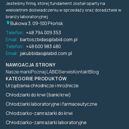
Jesteśmy firmą, której fundament został oparty na
wieloletnim doświadczeniu w sprzedaży oraz doradztwie w
branży laboratoryjnej.
Bukowa 3, 09-100 Płońsk
Telefon:
+48 794 009 353
Email:
bartoszbidas@labid.com.pl
Telefon:
+48 600 983 480
Email:
jakubbidas@labid.com.pl
NAWIGACJA STRONY
Nasze marki
Poznaj LABID
Serwis
Kontakt
Blog
KATEGORIE PRODUKTÓW
Urządzenia chłodnicze i mroźnicze
Chłodziarki do krwi (banki krwi)
Chłodziarki laboratoryjne i farmaceutyczne
Chłodziarko-zamrażarki do krwi
Chłodziarko-zamrażarki laboratoryjne