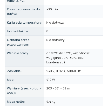
temp. 37°C:
Czas nagrzewania do
≤30 min
100°C:
Kalibracja temperatury:
Nie dotyczy
Liczba bloków:
6
Ochrona przed
Nie dotyczy
przegrzaniem:
Warunki pracy:
od 18°C do 33°C, wilgotność
względna 20%-80%, bez
kondensacji
Zasilanie:
230 V, 0,92 A, 50/60 Hz
Moc:
410 W
Wymiary (szer. × dług. ×
203 × 531 × 89 mm
wys.):
Masa netto:
4,4 kg