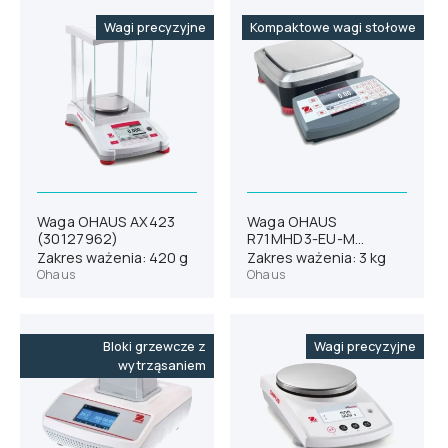
Wagi precyzyjne
Kompaktowe wagi stołowe
Waga OHAUS AX423
Waga OHAUS
(30127962)
R71MHD3-EU-M
(30104929)
Zakres ważenia: 420 g
Zakres ważenia: 3 kg
Ohaus
Ohaus
Bloki grzewcze z
Wagi precyzyjne
wytrząsaniem