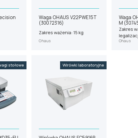
ecision
Waga OHAUS V22PWE15T
Waga OH
(30072316)
M (3074
Zakres wa
Zakres ważenia: 15 kg
legalizac
Ohaus
Ohaus
agi stołowe
Wirówki laboratoryjne
MD35-EU
Wirówka OHAUS FC5916R