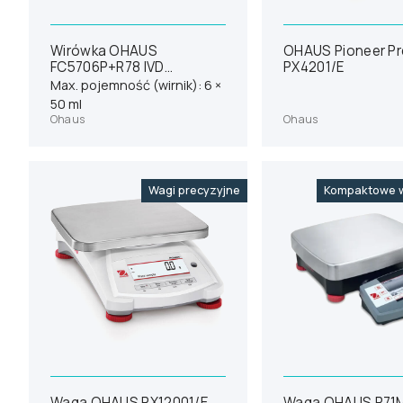
Wirówka OHAUS
OHAUS Pioneer Pr
FC5706P+R78 IVD
PX4201/E
(31012115)
Max. pojemność (wirnik): 6 ×
50 ml
Ohaus
Ohaus
Wagi precyzyjne
Kompaktowe w
Waga OHAUS PX12001/E
Waga OHAUS R71