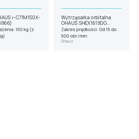
AUS i-C71M150X-
Wytrząsarka orbitalna
5966)
OHAUS SHEX1619DG
(30391816)
żenia: 150 kg (z
Zakres prędkości: Od 15 do
ją)
500 obr./min
Ohaus