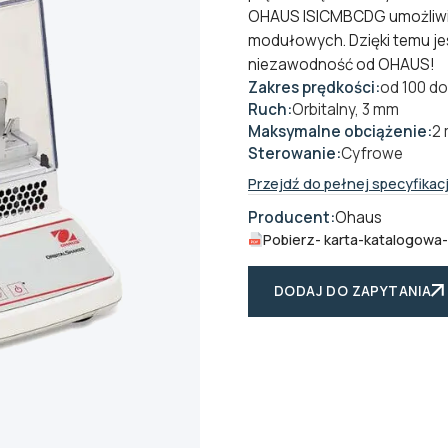
OHAUS ISICMBCDG umożliwia
modułowych. Dzięki temu jes
niezawodność od OHAUS!
Zakres prędkości:
od 100 do
Ruch:
Orbitalny, 3 mm
Maksymalne obciążenie:
2 
Sterowanie:
Cyfrowe
Przejdź do pełnej specyfikacj
Producent:
Ohaus
Pobierz
- karta-katalogowa
DODAJ DO ZAPYTANIA