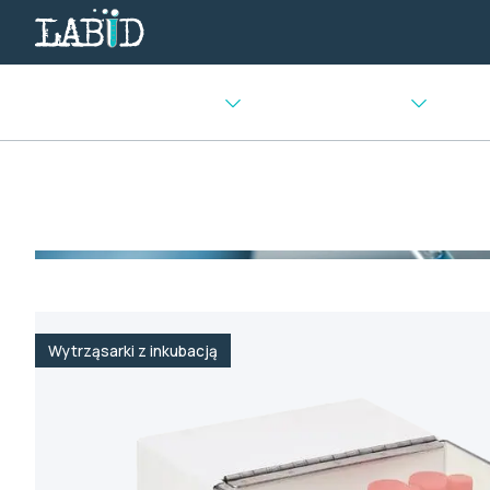
Urządzenia chłodnicze
Sprzęt laboratoryjny
Urządz
Strona główna
>
Mieszadła i wytrząsarki
>
Wytrząsarki z in
Wytrząsarki z inkubacją