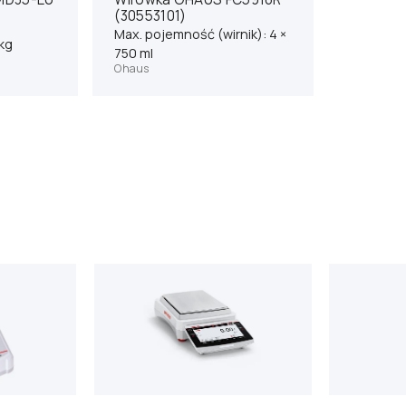
(30553101)
Max. pojemność (wirnik): 4 ×
 kg
750 ml
Ohaus