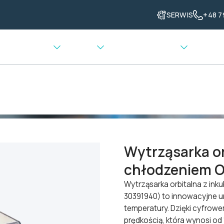
SERWIS
+48 7
enia grzewcze
Ważenie
Transport materiału
kubacją
>
Wytrząsarka orbitalna z inkubacją z chłodzeniem OHA
Wytrząsarka or
chłodzeniem 
Wytrząsarka orbitalna z in
30391940) to innowacyjne ur
temperatury. Dzięki cyfrow
prędkością, która wynosi od 