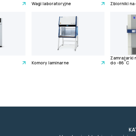
Wagi laboratoryjne
Zbiorniki na
Zamrażarki
Komory laminarne
do -86˚C
KA