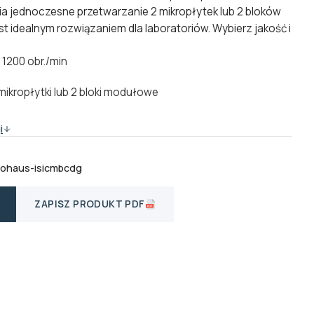
 jednoczesne przetwarzanie 2 mikropłytek lub 2 bloków
t idealnym rozwiązaniem dla laboratoriów. Wybierz jakość i
 1200 obr./min
mikropłytki lub 2 bloki modułowe
i
-ohaus-isicmbcdg
ZAPISZ PRODUKT PDF