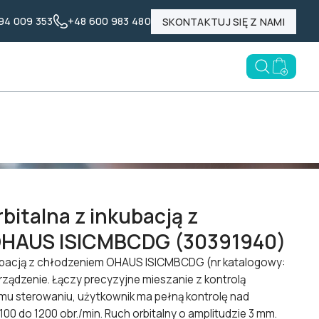
94 009 353
+48 600 983 480
SKONTAKTUJ SIĘ Z NAMI
Nasze marki
Poznaj LABID
Blog
Open searc
Go to e
US ISICMBCDG (30391940)
bitalna z inkubacją z
OHAUS ISICMBCDG (30391940)
kubacją z chłodzeniem OHAUS ISICMBCDG (nr katalogowy:
ządzenie. Łączy precyzyjne mieszanie z kontrolą
emu sterowaniu, użytkownik ma pełną kontrolę nad
100 do 1200 obr./min. Ruch orbitalny o amplitudzie 3 mm.