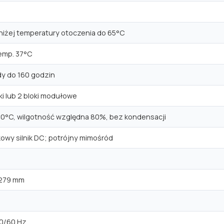
niżej temperatury otoczenia do 65°C
temp. 37°C
dy do 160 godzin
ki lub 2 bloki modułowe
40°C, wilgotność względna 80%, bez kondensacji
owy silnik DC; potrójny mimośród
 279 mm
 50/60 Hz