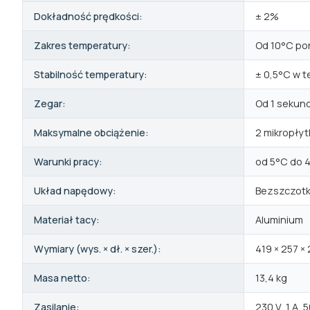
Dokładność prędkości:
± 2%
Zakres temperatury:
Od 10°C po
Stabilność temperatury:
± 0,5°C w 
Zegar:
Od 1 sekun
Maksymalne obciążenie:
2 mikropłyt
Warunki pracy:
od 5°C do 
Układ napędowy:
Bezszczotk
Materiał tacy:
Aluminium
Wymiary (wys. × dł. × szer.):
419 × 257 ×
Masa netto:
13,4 kg
Zasilanie:
230 V, 1 A,