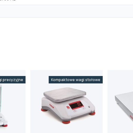
i precyzyjne
Kompaktowe wagi stołowe