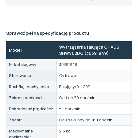
Sprawdź pełną specyfikację produktu:
Wytrząsarka falująca OHAUS
Model
SHWV02DG (30391949)
Nr katalogowy:
30391949
Sterowanie:
Cyfrowe
Ruch/kąt nachylenia:
Falujący/0 – 20°
Zakres prędkości:
Od 1 do 30 obr./min
Dokładność prędkości:
± 1 obr./min
Zegar:
Od 1 sekundy do 160 godzin
Maksymalne
2,3 kg
obciążenie: