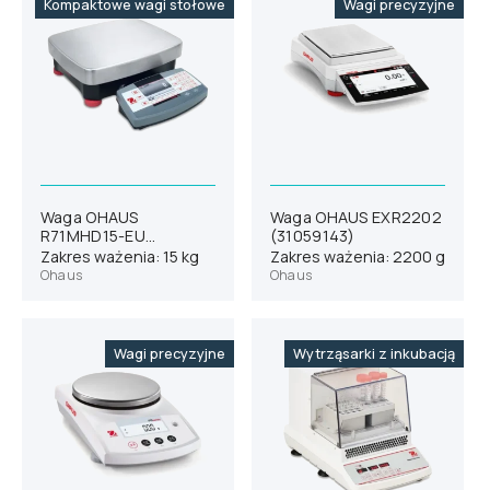
Kompaktowe wagi stołowe
Wagi precyzyjne
Waga OHAUS
Waga OHAUS EXR2202
R71MHD15-EU
(31059143)
(30088834)
Zakres ważenia: 15 kg
Zakres ważenia: 2200 g
Ohaus
Ohaus
Wagi precyzyjne
Wytrząsarki z inkubacją