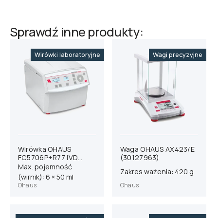
Sprawdź inne produkty:
Wirówki laboratoryjne
Wagi precyzyjne
Wirówka OHAUS
Waga OHAUS AX423/E
FC5706P+R77 IVD
(30127963)
(31012113)
Max. pojemność
Zakres ważenia: 420 g
(wirnik): 6 × 50 ml
Ohaus
Ohaus