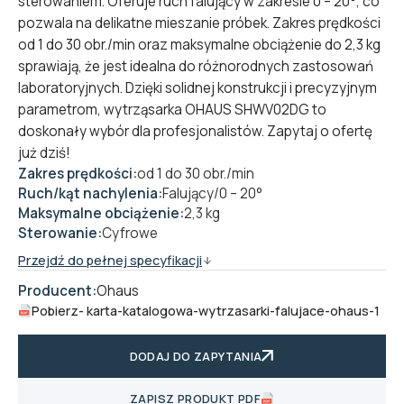
sterowaniem. Oferuje ruch falujący w zakresie 0 – 20°, co
pozwala na delikatne mieszanie próbek. Zakres prędkości
od 1 do 30 obr./min oraz maksymalne obciążenie do 2,3 kg
sprawiają, że jest idealna do różnorodnych zastosowań
laboratoryjnych. Dzięki solidnej konstrukcji i precyzyjnym
parametrom, wytrząsarka OHAUS SHWV02DG to
doskonały wybór dla profesjonalistów. Zapytaj o ofertę
już dziś!
Zakres prędkości:
od 1 do 30 obr./min
Ruch/kąt nachylenia:
Falujący/0 – 20°
Maksymalne obciążenie:
2,3 kg
Sterowanie:
Cyfrowe
Przejdź do pełnej specyfikacji
Producent:
Ohaus
Pobierz
- karta-katalogowa-wytrzasarki-falujace-ohaus-1
DODAJ DO ZAPYTANIA
ZAPISZ PRODUKT PDF