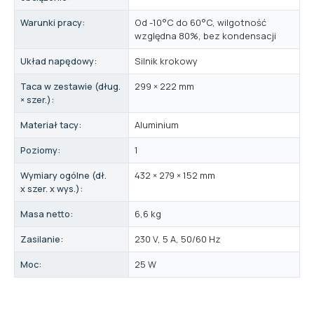
Warunki pracy:
Od -10°C do 60°C, wilgotność
względna 80%, bez kondensacji
Układ napędowy:
Silnik krokowy
Taca w zestawie (dług.
299 × 222 mm
× szer.):
Materiał tacy:
Aluminium
Poziomy:
1
Wymiary ogólne (dł.
432 × 279 × 152 mm
x szer. x wys.):
Masa netto:
6,6 kg
Zasilanie:
230 V, 5 A, 50/60 Hz
Moc:
25 W