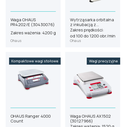
Waga OHAUS
Wytrząsarka orbitalna
PR4202/E (30430076)
z inkubacją z
chłodzeniem OHAUS
Zakres prędkości:
Zakres ważenia: 4200 g
ISICMBCDG
od 100 do 1200 obr./min
(30391940)
Ohaus
Ohaus
Kompaktowe wagi stołowe
Wagi precyzyjne
OHAUS Ranger 4000
Waga OHAUS AX1502
Count
(30127966)
Zakres ważenia: 1520 g