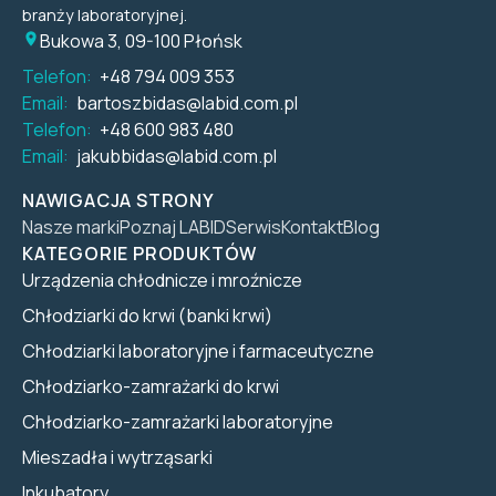
branży laboratoryjnej.
Bukowa 3, 09-100 Płońsk
Telefon:
+48 794 009 353
Email:
bartoszbidas@labid.com.pl
Telefon:
+48 600 983 480
Email:
jakubbidas@labid.com.pl
NAWIGACJA STRONY
Nasze marki
Poznaj LABID
Serwis
Kontakt
Blog
KATEGORIE PRODUKTÓW
Urządzenia chłodnicze i mroźnicze
Chłodziarki do krwi (banki krwi)
Chłodziarki laboratoryjne i farmaceutyczne
Chłodziarko-zamrażarki do krwi
Chłodziarko-zamrażarki laboratoryjne
Mieszadła i wytrząsarki
Inkubatory