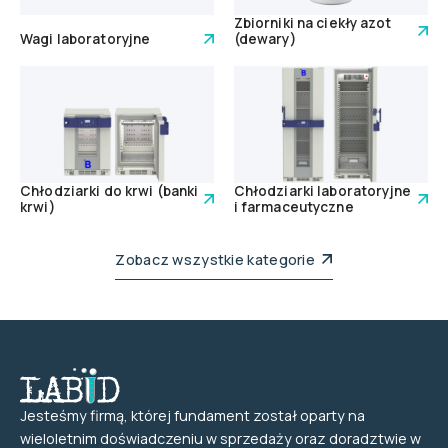
Zbiorniki na ciekły azot
Wagi laboratoryjne
(dewary)
Chłodziarki do krwi (banki
Chłodziarki laboratoryjne
krwi)
i farmaceutyczne
Zobacz wszystkie kategorie
Jesteśmy firmą, której fundament został oparty na
wieloletnim doświadczeniu w sprzedaży oraz doradztwie w