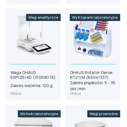
Wagi analityczne
Wytrząsarki laboratoryjne
Waga OHAUS
OHAUS Rotator Genie
EXP125/AD (31059078)
RT21/M (83041337)
Zakres prędkości: 5 – 35
Zakres ważenia: 120 g
obr./min
Ohaus
Ohaus
Wirówki laboratoryjne
Wagi przenośne