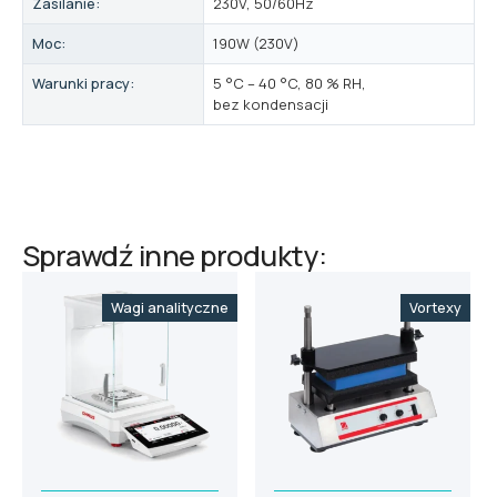
Zasilanie:
230V, 50/60Hz
Moc:
190W (230V)
Warunki pracy:
5 °C – 40 °C, 80 % RH,
bez kondensacji
Sprawdź inne produkty:
Wagi analityczne
Vortexy