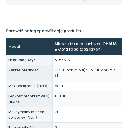
Sprawdź pełną specyfikację produktu:
Mieszadło mechaniczne OHAUS
Model
e-A51ST200 (30586767)
Nr katalogowy:
30586767
Zakres prędkości:
6-400 obr./min (I)30-2000 obr./min
(II)
Max obciążenie (H2O):
do 100l
Lepkość próbki (mPa s)
100 000
(max):
Maksymalny moment
200
obrotowy (Ncm):
Bieg prędkości:
2