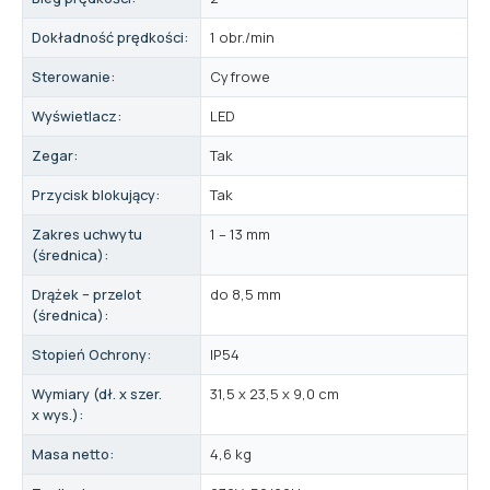
Dokładność prędkości:
1 obr./min
Sterowanie:
Cyfrowe
Wyświetlacz:
LED
Zegar:
Tak
Przycisk blokujący:
Tak
Zakres uchwytu
1 – 13 mm
(średnica):
Drążek – przelot
do 8,5 mm
(średnica):
Stopień Ochrony:
IP54
Wymiary (dł. x szer.
31,5 x 23,5 x 9,0 cm
x wys.):
Masa netto:
4,6 kg