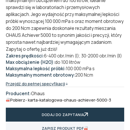
maksymalnym obciążeniem do 100 litrów, idealnie
sprawdzi się w laboratoriach i przemysłowych
aplikacjach. Jego wydajność przy maksymalnej lepkości
próbki wynoszącej 100 000 mPa s oraz moment obrotowy
do 200 Ncm zapewnia doskonałe rezultaty mieszania.
OHAUS Achiever 5000 to synonim jakości i precyzji, który
sprosta nawet najbardziej wymagającym zadaniom.
Zapytaj o ofertę już dziś!
Zakres prędkości:
6-400 obr./min (I); 30-2000 obr./min (II)
Max obciążenie (H2O):
do 100 litrów
Maksymalna lepkość próbki:
100 000 mPa s
Maksymalny moment obrotowy:
200 Ncm
Przejdź do pełnej specyfikacji
Producent:
Ohaus
Pobierz
- karta-katalogowa-ohaus-achiever-5000-3
DODAJ DO ZAPYTANIA
ZAPISZ PRODUKT PDF