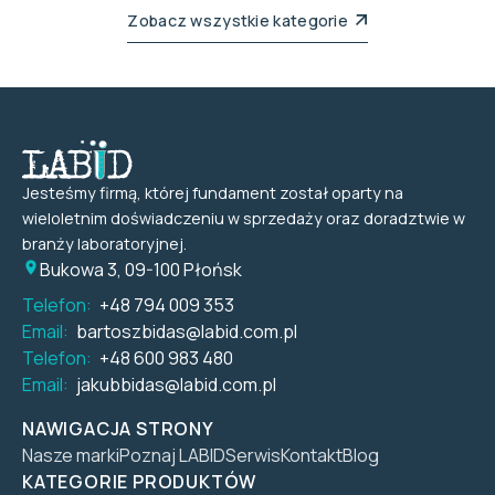
Zobacz wszystkie kategorie
Jesteśmy firmą, której fundament został oparty na
wieloletnim doświadczeniu w sprzedaży oraz doradztwie w
branży laboratoryjnej.
Bukowa 3, 09-100 Płońsk
Telefon:
+48 794 009 353
Email:
bartoszbidas@labid.com.pl
Telefon:
+48 600 983 480
Email:
jakubbidas@labid.com.pl
NAWIGACJA STRONY
Nasze marki
Poznaj LABID
Serwis
Kontakt
Blog
KATEGORIE PRODUKTÓW