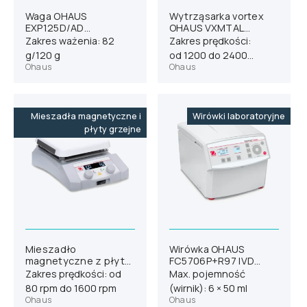
Waga OHAUS
Wytrząsarka vortex
EXP125D/AD
OHAUS VXMTAL
(31058907)
(30392166)
Zakres ważenia: 82
Zakres prędkości:
g/120 g
od 1200 do 2400
Ohaus
Ohaus
obr./min
Mieszadła magnetyczne i
Wirówki laboratoryjne
płyty grzejne
Mieszadło
Wirówka OHAUS
magnetyczne z płytą
FC5706P+R97 IVD
grzejną OHAUS e-
(31012114)
Zakres prędkości: od
Max. pojemność
G31HS07C
80 rpm do 1600 rpm
(wirnik): 6 × 50 ml
(30680279)
Ohaus
Ohaus